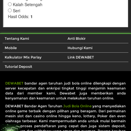
Tentang Kami
Anti Blokir
Mobile
Hubungi Kami
Kalkulator Mix Parlay
Link DEWABET
Tutorial Deposit
DEWABET
bandar agen taruhan judi bola online dilengkapi dengan
server kecepatan dan enkripsi tingkat tinggi menjamin keamanan
data dari member kami, Dewabet juga memberikan anda
kenyamanan dan keamanan untuk melakukan taruhan online.
DEWABET Bandar Agen Taruhan
Judi Bola Online
yang menyediakan
online game terbaik dengan pilihan yang beragam. Dari permainan
mesin slot dan casino online hingga keno, lottery, Poker dan even
olahraga terbesar. Kami mempermudah anda untuk mulai bermain
dengan proses pendaftaran yang cepat dan juga sistem deposit,
pengiriman dan withdraw yang aman dan nyaman. Pasang taruhan