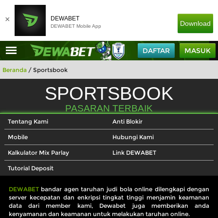
×
DEWABET
Download
DEWABET Mobile App
DAFTAR
MASUK
Beranda
/
Sportsbook
SPORTSBOOK
PASARAN TERBAIK
Tentang Kami
Anti Blokir
Mobile
Hubungi Kami
Kalkulator Mix Parlay
Link DEWABET
Tutorial Deposit
DEWABET
bandar agen taruhan judi bola online dilengkapi dengan
server kecepatan dan enkripsi tingkat tinggi menjamin keamanan
data dari member kami, Dewabet juga memberikan anda
kenyamanan dan keamanan untuk melakukan taruhan online.